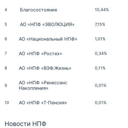
Благосостояние
4
10,44%
АО «НПФ «ЭВОЛЮЦИЯ»
5
7,15%
АО «Национальный НПФ»
6
1,01%
АО «НПФ «Ростех»
7
0,34%
АО «НПФ «ВЭФ.Жизнь»
8
0,11%
АО «НПФ «Ренессанс
9
0,01%
Накопления»
АО «НПФ «Т-Пенсия»
10
0,01%
Место
Место
Место
НПФ
НПФ
НПФ
Рейтинг
Доходность
Сумма, тыс.
Рейтинг
Место
НПФ
рублей
Новости НПФ
Сбербанк
АО «Национальный НПФ»
Сбербанк
1
1
1
AAA
7,29%
ruAAA
1
784 880 299