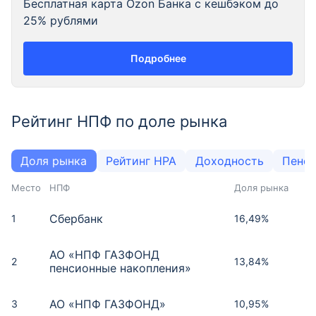
Бесплатная карта Ozon Банка с кешбэком до
25% рублями
Подробнее
Рейтинг НПФ по доле рынка
Доля рынка
Рейтинг НРА
Доходность
Пенси
Место
НПФ
Доля рынка
Сбербанк
1
16,49%
АО «НПФ ГАЗФОНД
2
13,84%
пенсионные накопления»
АО «НПФ ГАЗФОНД»
3
10,95%