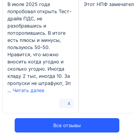
Негосударственный
«Негосударствен
В июле 2025 года
Этот НПФ замечател
пенсионный фонд «ВТБ
пенсионный фонд
«Пенсионный фонд»
«БУДУЩЕЕ»
попробовал открыть Тест-
драйв ПДС, не
разобравшись и
поторопившись. В итоге
есть плюсы и минусы,
пользуюсь 50-50.
Нравится, что можно
вносить когда угодно и
сколько угодно. Иногда
кладу 2 тыс, иногда 10. За
пропуски не штрафуют, Зп
...
Читать далее
4
Все отзывы