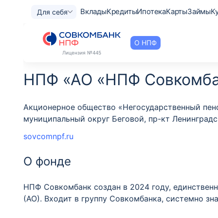
Вклады
Кредиты
Ипотека
Карты
Займы
К
Для себя
О НПФ
Лицензия
№445
НПФ «АО «НПФ Совкомба
Акционерное общество «Негосударственный пенсио
муниципальный округ Беговой, пр-кт Ленинградски
sovcomnpf.ru
О фонде
НПФ Совкомбанк создан в 2024 году, единствен
(АО). Входит в группу Совкомбанка, системно зн