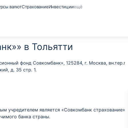
урсы валют
Страхование
Инвестиции
ещё
нк»» в Тольятти
нный фонд Совкомбанк», 125284, г. Москва, вн.тер.г.
й, д. 35 стр. 1.
ным учредителем является «Совкомбанк страхование»
ачимого банка страны.